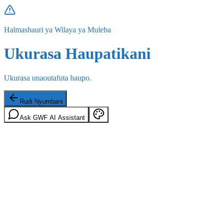
Halmashauri ya Wilaya ya Muleba
Ukurasa Haupatikani
Ukurasa unaoutafuta haupo.
Rudi Nyumbani
Ask GWF AI Assistant