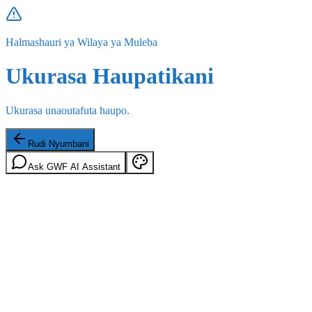
Halmashauri ya Wilaya ya Muleba
Ukurasa Haupatikani
Ukurasa unaoutafuta haupo.
Rudi Nyumbani
Ask GWF AI Assistant