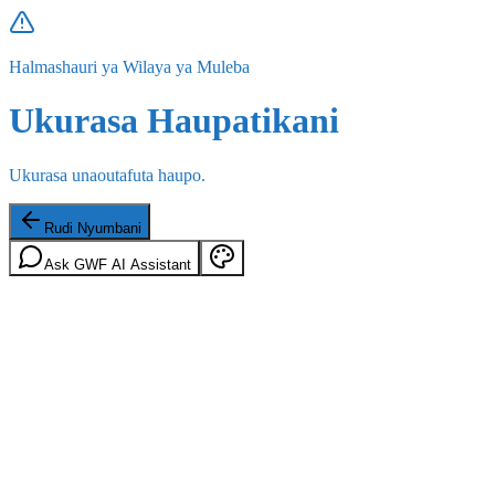
Halmashauri ya Wilaya ya Muleba
Ukurasa Haupatikani
Ukurasa unaoutafuta haupo.
Rudi Nyumbani
Ask GWF AI Assistant