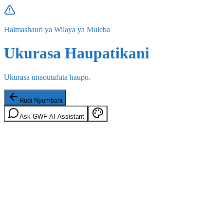
Halmashauri ya Wilaya ya Muleba
Ukurasa Haupatikani
Ukurasa unaoutafuta haupo.
Rudi Nyumbani
Ask GWF AI Assistant