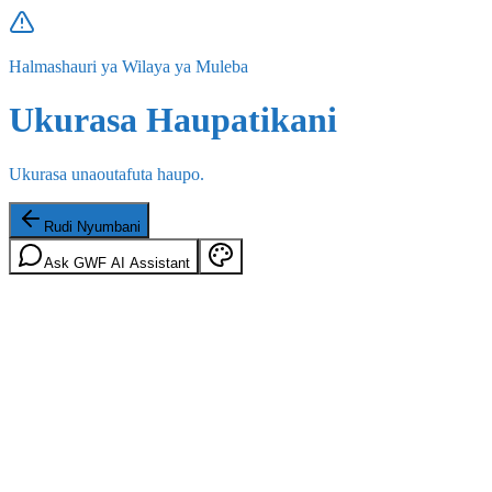
Halmashauri ya Wilaya ya Muleba
Ukurasa Haupatikani
Ukurasa unaoutafuta haupo.
Rudi Nyumbani
Ask GWF AI Assistant